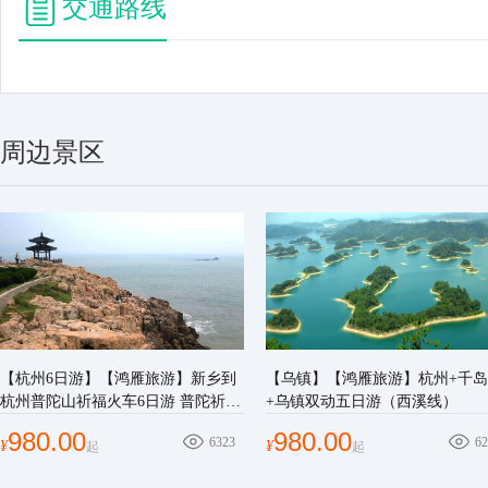
交通路线
周边景区
【杭州6日游】【鸿雁旅游】新乡到
【乌镇】【鸿雁旅游】杭州+千
杭州普陀山祈福火车6日游 普陀祈福
+乌镇双动五日游（西溪线）
之旅
980.00
980.00
6323
62
¥
¥
起
起