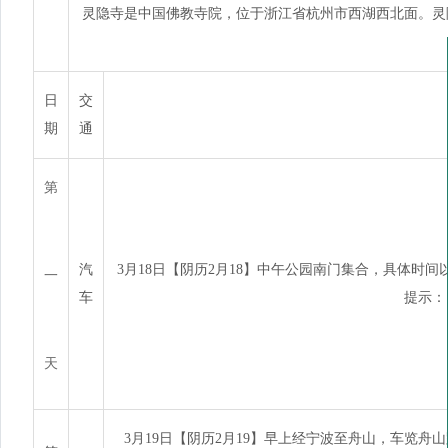
灵隐寺是中国佛教寺院，位于浙江省杭州市西湖西北面。灵
日
交
期
通
第
汽
3月18日【阴历2月18】中午公园南门集合，具体
一
车
提示：
天
3月19日【阴历2月19】早上经宁波至舟山，车览