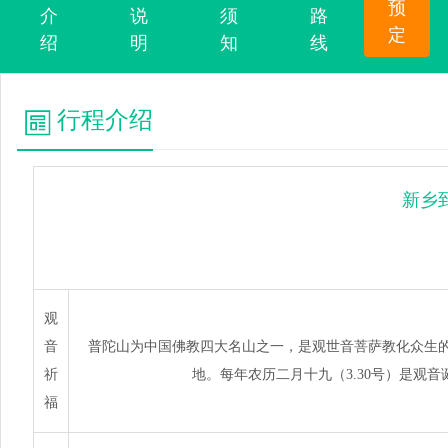
预
介
说
须
路
定
绍
明
知
线
行程介绍
新乡
观
音
普陀山为中国佛教四大名山之一，是观世音菩萨教化众生的
祈
地。每年农历二月十九（3.30号）是
福