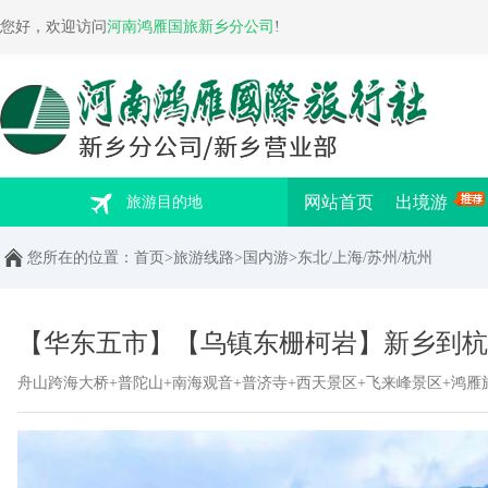
您好，欢迎访问
河南鸿雁国旅新乡分公司
!
网站首页
出境游
旅游目的地
您所在的位置：
首页
>
旅游线路
>
国内游
>
东北/上海/苏州/杭州
【华东五市】【乌镇东栅柯岩】新乡到杭
舟山跨海大桥+普陀山+南海观音+普济寺+西天景区+飞来峰景区+鸿雁