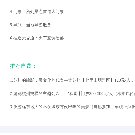
4.门票：所列景点首道大门票
5.导服：当地导游服务
6.往返大交通：火车空调硬卧
推荐自费：
1.苏州的缩影，吴文化的代表—古苏州【七里山塘景区】120元/
2.游览杭州规模的主题公园——宋城【门票280-300元/人（根据席
3.夜游远东迷人的不夜城东方夜巴黎的美景（自愿参加，车观上海夜