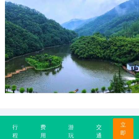
立
行
费
游
交
即
程
用
玩
通