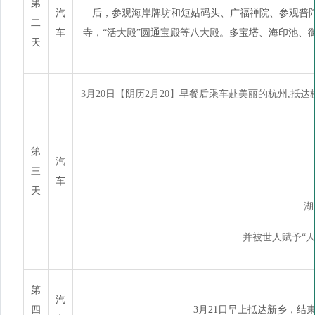
第
汽
后，参观海岸牌坊和短姑码头、广福禅院、参观普
二
车
寺，“活大殿”圆通宝殿等八大殿。多宝塔、海印池
天
3月20日【阴历2月20】早餐后乘车赴美丽的杭州,抵
第
汽
三
车
天
湖
并被世人赋予“
第
汽
四
3月21日早上抵达新乡，