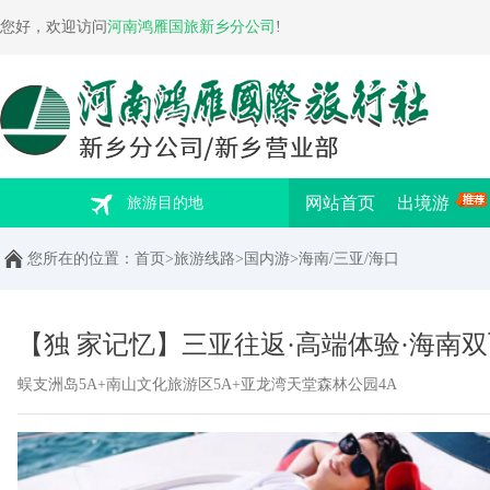
您好，欢迎访问
河南鸿雁国旅新乡分公司
!
网站首页
出境游
旅游目的地
您所在的位置：
首页
>
旅游线路
>
国内游
>
海南/三亚/海口
【独 家记忆】三亚往返·高端体验·海南
蜈支洲岛5A+南山文化旅游区5A+亚龙湾天堂森林公园4A