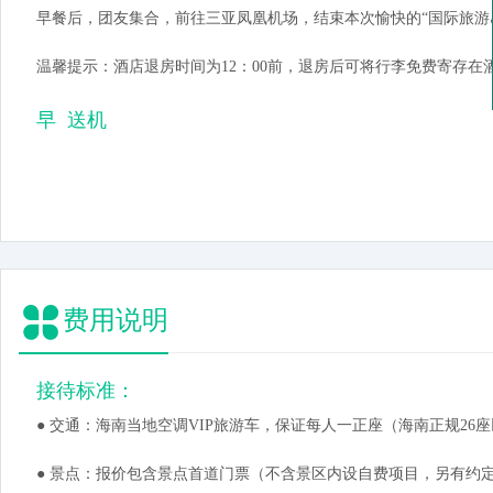
早餐后，团友集合，前往三亚凤凰机场，结束本次愉快的“国际旅游
温馨提示：酒店退房时间为12：00前，退房后可将行李免费寄存在
早 送机
费用说明
接待标准：
● 交通：海南当地空调VIP旅游车，保证每人一正座（海南正规26
● 景点：报价包含景点首道门票（不含景区内设自费项目，另有约