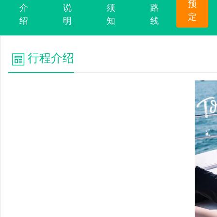
预
介
说
须
路
定
绍
明
知
线
行程介绍