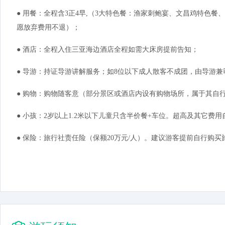
● 用餐：全程含3正4早,（3大特色餐：渔家刺鲍宴、文昌鸡特色
愿放弃费用不退）；
● 酒店：全程入住三亚海边酒店全程如需大床房提前告知；
● 导游：持证导游讲解服务；如8位以下成人散客不成团，由导游兼
● 购物：购物随客意（部分景区或酒店内设有购物场所，属于其自
● 小孩：2岁以上1.2米以下儿童只含半价餐+车位。超高及其它费
● 保险：旅行社责任险（保额20万元/人）。建议游客提前自行购