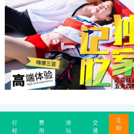
立
行
费
游
交
即
程
用
玩
通