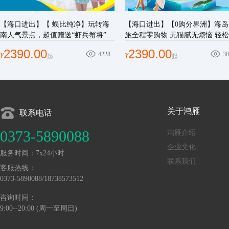
【海口进出】【 蜈比纯净】玩转海
【海口进出】【0购分界洲】海岛
南人气景点，超值赠送“虾兵蟹将”特
旅全程零购物 无猫腻无烦恼 轻
色餐
假
2390.00
2390.00
4228
38
¥
¥
起
起
关于鸿雁
联系电话
0373-5890088
鸿雁介绍
企业文化
服务时间：7x24小时
联系我们
客服热线：
0373-5890088/18738573512
咨询时间：
9:00--20:00 (周一至周日)