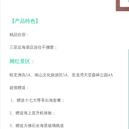
【产品特色】
精品住宿：
三亚近海酒店连住不挪窝；
网红景区：
蜈支洲岛5A、南山文化旅游区5A、亚龙湾天堂森林公园4A
超值赠送：
1、赠送十七大尊享出海套餐；
2、赠送海上直升机体验；
3、赠送大佛石全海景玻璃栈道