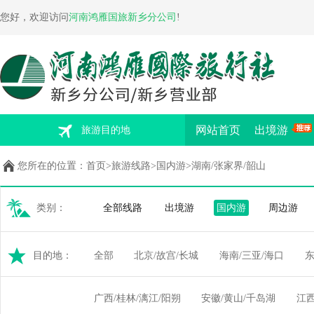
您好，欢迎访问
河南鸿雁国旅新乡分公司
!
网站首页
出境游
旅游目的地
您所在的位置：
首页
>
旅游线路
>
国内游
>
湖南/张家界/韶山
类别：
全部线路
出境游
国内游
周边游
全部
北京/故宫/长城
海南/三亚/海口
东
目的地：
广西/桂林/漓江/阳朔
安徽/黄山/千岛湖
江